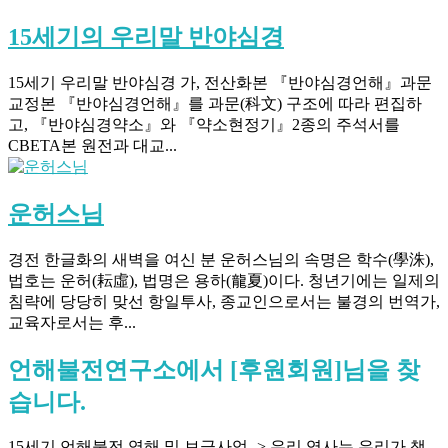
15세기의 우리말 반야심경
15세기 우리말 반야심경 가, 전산화본 『반야심경언해』과문
교정본 『반야심경언해』를 과문(科文) 구조에 따라 편집하
고, 『반야심경약소』와 『약소현정기』2종의 주석서를
CBETA본 원전과 대교...
운허스님
경전 한글화의 새벽을 여신 분 운허스님의 속명은 학수(學洙),
법호는 운허(耘虛), 법명은 용하(龍夏)이다. 청년기에는 일제의
침략에 당당히 맞선 항일투사, 종교인으로서는 불경의 번역가,
교육자로서는 후...
언해불전연구소에서 [후원회원]님을 찾
습니다.
15세기 언해불전 역해 및 보급사업 -> 우리 역사는 우리가 책