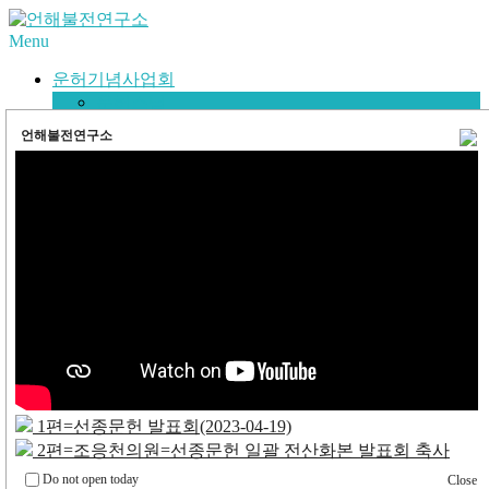
Menu
운허기념사업회
운허스님
사단법인 운허기념사업회
언해불전연구소
언해불전보급사업단
후원회원가입
오시는길
언해불전연구소
연구위원회
15세기의 우리말 반야심경
반야심경언해를 읽는 법
금강경오가해
법화경언해 워크숍
언해불전읽기
이바지
마당
자료공유시스템
1편=선종문헌 발표회(2023-04-19)
2편=조응천의원=선종문헌 일괄 전산화본 발표회 축사
×
Do not open today
Close