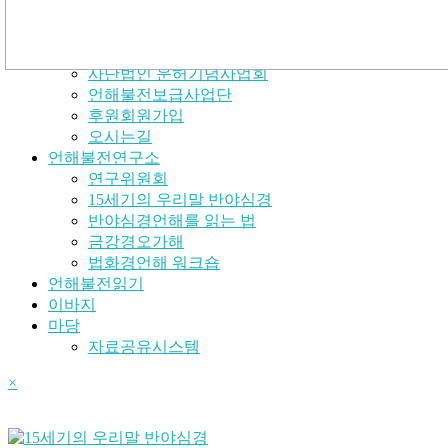
운허기념사업회
운허스님
사단법인 운허기념사업회
언해불전보급사업단
후원회원가입
오시는길
언해불전연구소
연구위원회
15세기의 우리말 반야심경
반야심경언해를 읽는 법
금강경오가해
법화경언해 워크숍
언해불전읽기
이바지
마당
자료공유시스템
×